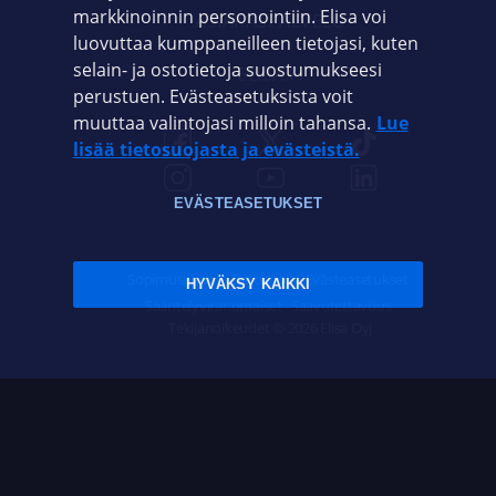
markkinoinnin personointiin. Elisa voi
ASIAKASPALVELU
luovuttaa kumppaneilleen tietojasi, kuten
selain- ja ostotietoja suostumukseesi
ELISA.FI
perustuen. Evästeasetuksista voit
muuttaa valintojasi milloin tahansa.
Lue
lisää tietosuojasta ja evästeistä.
EVÄSTEASETUKSET
Sopimusehdot
Tietosuoja
Evästeasetukset
HYVÄKSY KAIKKI
Sääntelyviranomaiset
Saavutettavuus
Tekijänoikeudet © 2026 Elisa Oyj