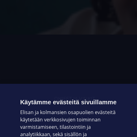
OHJEET JA VINKIT
Käytämme evästeitä sivuillamme
Elisan ja kolmansien osapuolien evästeitä
OMAYHTEISÖ
käytetään verkkosivujen toiminnan
varmistamiseen, tilastointiin ja
VIANSELVITYS
analytiikkaan, sekä sisällön ja