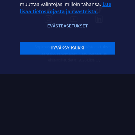
muuttaa valintojasi milloin tahansa.
Lue
lisää tietosuojasta ja evästeistä.
EVÄSTEASETUKSET
Sopimusehdot
Tietosuoja
Evästeasetukset
HYVÄKSY KAIKKI
Sääntelyviranomaiset
Saavutettavuus
Tekijänoikeudet © 2026 Elisa Oyj