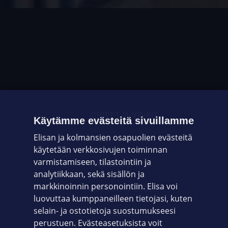
OHJEET JA VINKIT
Käytämme evästeitä sivuillamme
Elisan ja kolmansien osapuolien evästeitä
OMAYHTEISÖ
käytetään verkkosivujen toiminnan
varmistamiseen, tilastointiin ja
VIANSELVITYS
analytiikkaan, sekä sisällön ja
markkinoinnin personointiin. Elisa voi
ASIAKASPALVELU
luovuttaa kumppaneilleen tietojasi, kuten
selain- ja ostotietoja suostumukseesi
ELISA.FI
perustuen. Evästeasetuksista voit