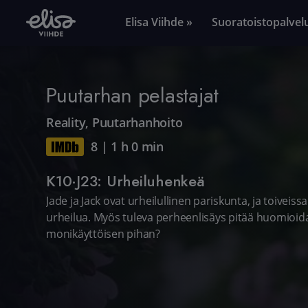
Elisa Viihde »
Suoratoistopalvel
Puutarhan pelastajat
Reality
,
Puutarhanhoito
8
|
1 h 0 min
K10·J23: Urheiluhenkeä
Jade ja Jack ovat urheilullinen pariskunta, ja toiveiss
urheilua. Myös tuleva perheenlisäys pitää huomioid
monikäyttöisen pihan?