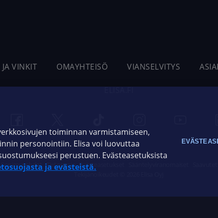
 JA VINKIT
OMAYHTEISÖ
VIANSELVITYS
ASI
ELISA.FI
 verkkosivujen toiminnan varmistamiseen,
EVÄSTEAS
oinnin personointiin. Elisa voi luovuttaa
ja suostumukseesi perustuen. Evästeasetuksista
Sopimusehdot
Tietosuoja
Evästeasetukset
Sääntelyviranomaiset
Saavutet
etosuojasta ja evästeistä.
Tekijänoikeudet © 2026 Elisa Oyj