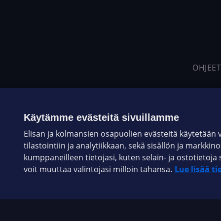
OHJEET
Käytämme evästeitä sivuillamme
Elisan ja kolmansien osapuolien evästeitä käytetään
tilastointiin ja analytiikkaan, sekä sisällön ja markkin
kumppaneilleen tietojasi, kuten selain- ja ostotieto
voit muuttaa valintojasi milloin tahansa.
Lue lisää ti