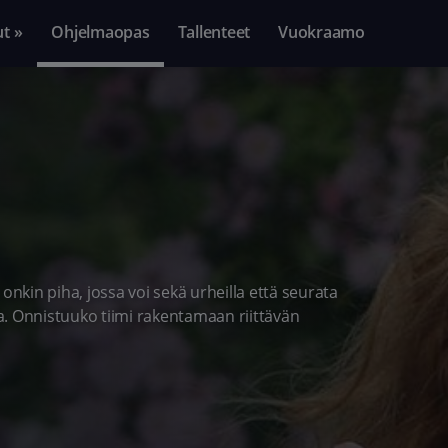
ut »
Ohjelmaopas
Tallenteet
Vuokraamo
a onkin piha, jossa voi sekä urheilla että seurata
a. Onnistuuko tiimi rakentamaan riittävän