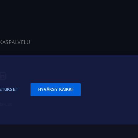
AKASPALVELU
ETUKSET
HYVÄKSY KAIKKI
tavuus