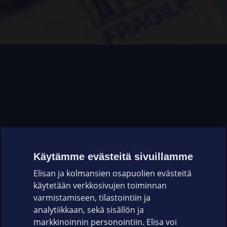
OHJEET JA VINKIT
Käytämme evästeitä sivuillamme
Elisan ja kolmansien osapuolien evästeitä
OMAYHTEISÖ
käytetään verkkosivujen toiminnan
varmistamiseen, tilastointiin ja
VIANSELVITYS
analytiikkaan, sekä sisällön ja
markkinoinnin personointiin. Elisa voi
ASIAKASPALVELU