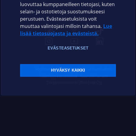
luovuttaa kumppaneilleen tietojasi, kuten
selain- ja ostotietoja suostumukseesi
ELISA.FI
perustuen. Evästeasetuksista voit
muuttaa valintojasi milloin tahansa.
Lue
lisää tietosuojasta ja evästeistä.
EVÄSTEASETUKSET
Sopimusehdot
Tietosuoja
Evästeasetukset
HYVÄKSY KAIKKI
Sääntelyviranomaiset
Saavutettavuus
Tekijänoikeudet © 2026 Elisa Oyj