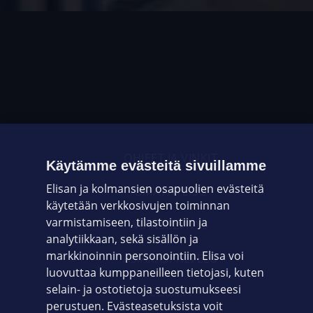
OHJEET JA VINKIT
Käytämme evästeitä sivuillamme
Elisan ja kolmansien osapuolien evästeitä
OMAYHTEISÖ
käytetään verkkosivujen toiminnan
varmistamiseen, tilastointiin ja
VIANSELVITYS
analytiikkaan, sekä sisällön ja
markkinoinnin personointiin. Elisa voi
ASIAKASPALVELU
luovuttaa kumppaneilleen tietojasi, kuten
selain- ja ostotietoja suostumukseesi
ELISA.FI
perustuen. Evästeasetuksista voit