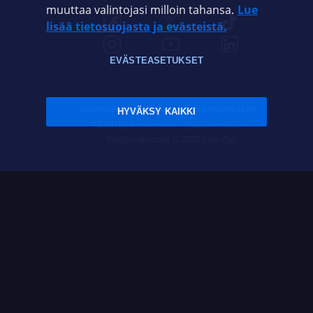
muuttaa valintojasi milloin tahansa.
Lue
lisää tietosuojasta ja evästeistä.
EVÄSTEASETUKSET
Sopimusehdot
Tietosuoja
Evästeasetukset
HYVÄKSY KAIKKI
Sääntelyviranomaiset
Saavutettavuus
Tekijänoikeudet © 2026 Elisa Oyj