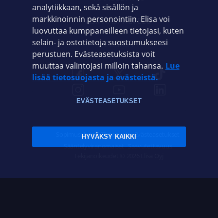
analytiikkaan, sekä sisällön ja
markkinoinnin personointiin. Elisa voi
ASIAKASPALVELU
luovuttaa kumppaneilleen tietojasi, kuten
selain- ja ostotietoja suostumukseesi
ELISA.FI
perustuen. Evästeasetuksista voit
muuttaa valintojasi milloin tahansa.
Lue
lisää tietosuojasta ja evästeistä.
EVÄSTEASETUKSET
Sopimusehdot
Tietosuoja
Evästeasetukset
HYVÄKSY KAIKKI
Sääntelyviranomaiset
Saavutettavuus
Tekijänoikeudet © 2026 Elisa Oyj