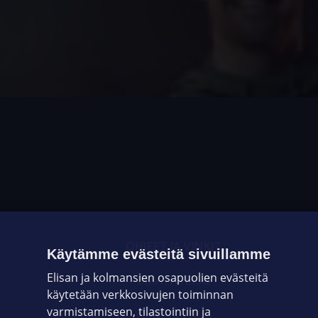
OHJEET JA VINKIT
Käytämme evästeitä sivuillamme
Elisan ja kolmansien osapuolien evästeitä
OMAYHTEISÖ
käytetään verkkosivujen toiminnan
varmistamiseen, tilastointiin ja
VIANSELVITYS