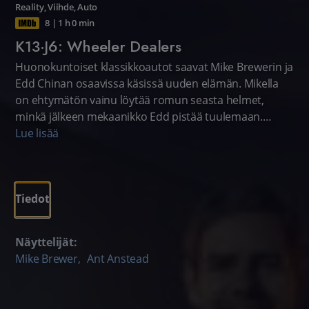
Reality
,
Viihde
,
Auto
8
|
1 h 0 min
K13·J6: Wheeler Dealers
Huonokuntoiset klassikkoautot saavat Mike Brewerin ja
Edd Chinan osaavissa käsissä uuden elämän. Mikella
on ehtymätön vainu löytää romun seasta helmet,
minkä jälkeen mekaanikko Edd pistää tuulemaan.
Kunnostuksen jälkeen kaksikon tavoitteena on myydä
Lue lisää
uusiutunut menopeli voitolla eteenpäin.
Tiedot
Näyttelijät:
Mike Brewer
,
Ant Anstead