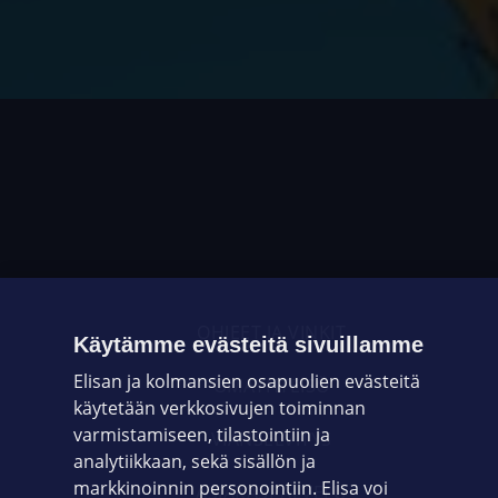
OHJEET JA VINKIT
Käytämme evästeitä sivuillamme
Elisan ja kolmansien osapuolien evästeitä
OMAYHTEISÖ
käytetään verkkosivujen toiminnan
varmistamiseen, tilastointiin ja
VIANSELVITYS
analytiikkaan, sekä sisällön ja
markkinoinnin personointiin. Elisa voi
ASIAKASPALVELU