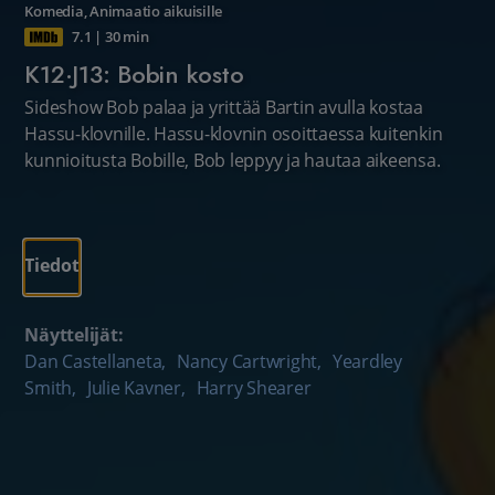
Komedia
,
Animaatio aikuisille
7.1
|
30 min
K12·J13: Bobin kosto
Sideshow Bob palaa ja yrittää Bartin avulla kostaa
Hassu-klovnille. Hassu-klovnin osoittaessa kuitenkin
kunnioitusta Bobille, Bob leppyy ja hautaa aikeensa.
Tiedot
Näyttelijät:
Dan Castellaneta
,
Nancy Cartwright
,
Yeardley
Smith
,
Julie Kavner
,
Harry Shearer