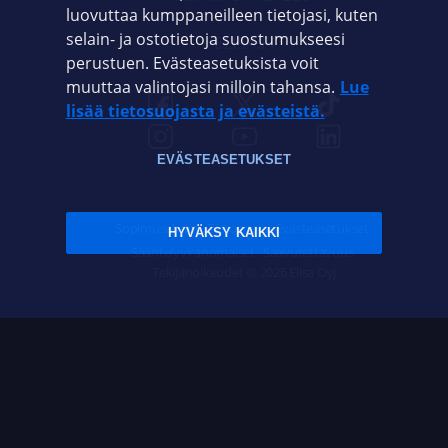
luovuttaa kumppaneilleen tietojasi, kuten
selain- ja ostotietoja suostumukseesi
ELISA.FI
perustuen. Evästeasetuksista voit
muuttaa valintojasi milloin tahansa.
Lue
lisää tietosuojasta ja evästeistä.
EVÄSTEASETUKSET
Sopimusehdot
Tietosuoja
Evästeasetukset
HYVÄKSY KAIKKI
Sääntelyviranomaiset
Saavutettavuus
Tekijänoikeudet © 2026 Elisa Oyj