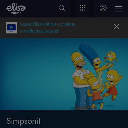
Lataa Elisa Viihde -sovellus
sovelluskaupastasi
Simpsonit