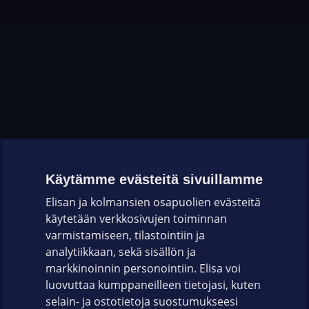
OHJEET JA VINKIT
Käytämme evästeitä sivuillamme
Elisan ja kolmansien osapuolien evästeitä
OMAYHTEISÖ
käytetään verkkosivujen toiminnan
varmistamiseen, tilastointiin ja
VIANSELVITYS
analytiikkaan, sekä sisällön ja
markkinoinnin personointiin. Elisa voi
ASIAKASPALVELU
luovuttaa kumppaneilleen tietojasi, kuten
selain- ja ostotietoja suostumukseesi
ELISA.FI