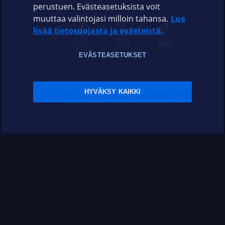
perustuen. Evästeasetuksista voit
muuttaa valintojasi milloin tahansa.
Lue
lisää tietosuojasta ja evästeistä.
EVÄSTEASETUKSET
Sopimusehdot
Tietosuoja
Evästeasetukset
HYVÄKSY KAIKKI
Sääntelyviranomaiset
Saavutettavuus
Tekijänoikeudet © 2026 Elisa Oyj