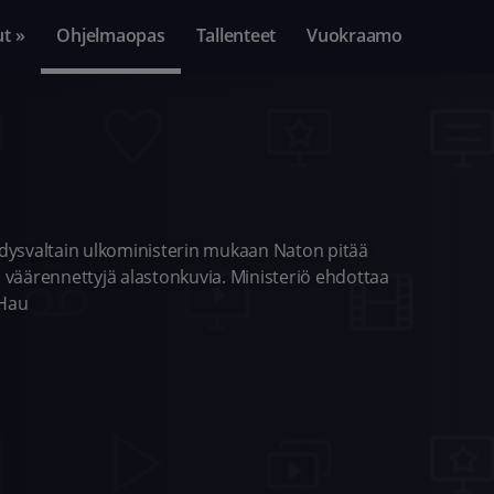
ut »
Ohjelmaopas
Tallenteet
Vuokraamo
Yhdysvaltain ulkoministerin mukaan Naton pitää
n väärennettyjä alastonkuvia. Ministeriö ehdottaa
 Hau