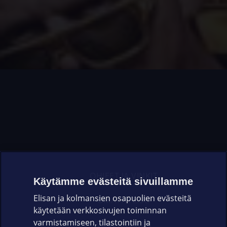
OHJEET JA VINKIT
Käytämme evästeitä sivuillamme
Elisan ja kolmansien osapuolien evästeitä
OMAYHTEISÖ
käytetään verkkosivujen toiminnan
varmistamiseen, tilastointiin ja
VIANSELVITYS