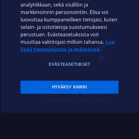
analytiikkaan, sekä sisällön ja
markkinoinnin personointiin. Elisa voi
ASIAKASPALVELU
luovuttaa kumppaneilleen tietojasi, kuten
selain- ja ostotietoja suostumukseesi
ELISA.FI
perustuen. Evästeasetuksista voit
muuttaa valintojasi milloin tahansa.
Lue
lisää tietosuojasta ja evästeistä.
EVÄSTEASETUKSET
Sopimusehdot
Tietosuoja
Evästeasetukset
HYVÄKSY KAIKKI
Sääntelyviranomaiset
Saavutettavuus
Tekijänoikeudet © 2026 Elisa Oyj