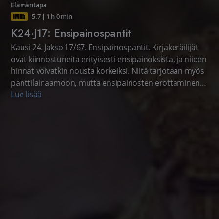
Elämäntapa
5.7
|
1 h 0 min
K24·J17: Ensipainospantit
Kausi 24. Jakso 17/67. Ensipainospantit. Kirjakeräilijät
ovat kiinnostuneita erityisesti ensipainoksista, ja niiden
hinnat voivatkin nousta korkeiksi. Niitä tarjotaan myös
panttilainaamoon, mutta ensipainosten erottaminen
vaatii asiantuntemusta, eikä pettymyksiltäkään aina
Lue lisää
vältytä. Amerikkalainen realitysarja.