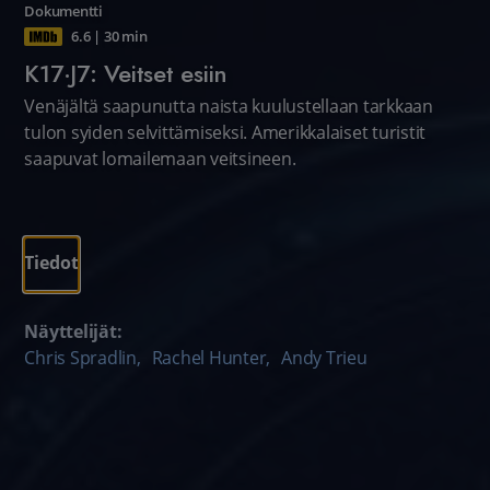
Dokumentti
6.6
|
30 min
K17·J7: Veitset esiin
Venäjältä saapunutta naista kuulustellaan tarkkaan
tulon syiden selvittämiseksi. Amerikkalaiset turistit
saapuvat lomailemaan veitsineen.
Tiedot
Näyttelijät:
Chris Spradlin
,
Rachel Hunter
,
Andy Trieu