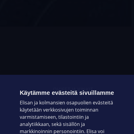
OHJEET JA VINKIT
Käytämme evästeitä sivuillamme
Elisan ja kolmansien osapuolien evästeitä
OMAYHTEISÖ
käytetään verkkosivujen toiminnan
varmistamiseen, tilastointiin ja
VIANSELVITYS
analytiikkaan, sekä sisällön ja
markkinoinnin personointiin. Elisa voi
ASIAKASPALVELU