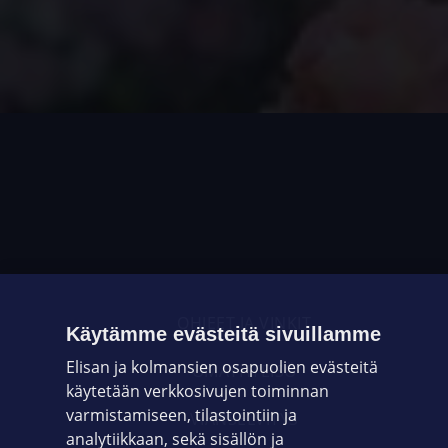
OHJEET JA VINKIT
Käytämme evästeitä sivuillamme
Elisan ja kolmansien osapuolien evästeitä
OMAYHTEISÖ
käytetään verkkosivujen toiminnan
varmistamiseen, tilastointiin ja
VIANSELVITYS
analytiikkaan, sekä sisällön ja