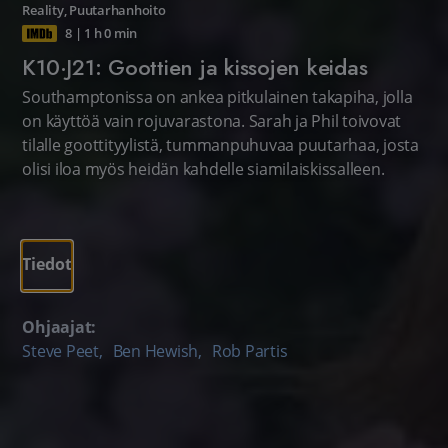
Reality
,
Puutarhanhoito
8
|
1 h 0 min
K10·J21: Goottien ja kissojen keidas
Southamptonissa on ankea pitkulainen takapiha, jolla
on käyttöä vain rojuvarastona. Sarah ja Phil toivovat
tilalle goottityylistä, tummanpuhuvaa puutarhaa, josta
olisi iloa myös heidän kahdelle siamilaiskissalleen.
Tiedot
Ohjaajat:
Steve Peet
,
Ben Hewish
,
Rob Partis