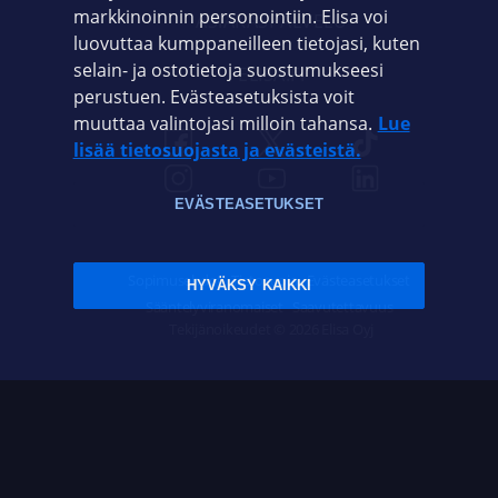
markkinoinnin personointiin. Elisa voi
ASIAKASPALVELU
luovuttaa kumppaneilleen tietojasi, kuten
selain- ja ostotietoja suostumukseesi
ELISA.FI
perustuen. Evästeasetuksista voit
muuttaa valintojasi milloin tahansa.
Lue
lisää tietosuojasta ja evästeistä.
EVÄSTEASETUKSET
Sopimusehdot
Tietosuoja
Evästeasetukset
HYVÄKSY KAIKKI
Sääntelyviranomaiset
Saavutettavuus
Tekijänoikeudet © 2026 Elisa Oyj