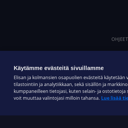
OHJEET
Käytämme evästeitä sivuillamme
Elisan ja kolmansien osapuolien evästeitä käytetään
tilastointiin ja analytiikkaan, sekä sisällön ja markkin
kumppaneilleen tietojasi, kuten selain- ja ostotieto
voit muuttaa valintojasi milloin tahansa.
Lue lisää ti