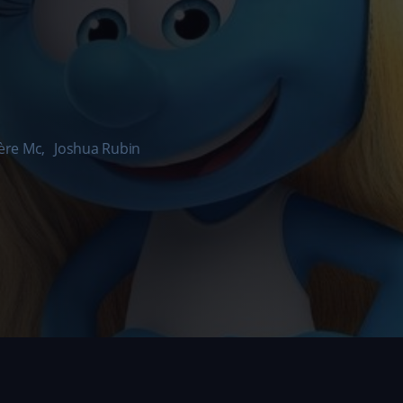
ère Mc
,
Joshua Rubin