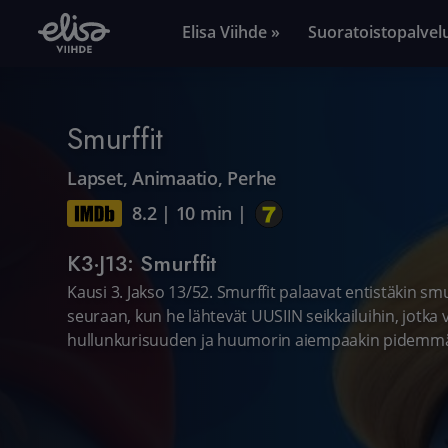
Elisa Viihde »
Suoratoistopalvel
Smurffit
Lapset
,
Animaatio
,
Perhe
8.2
|
10 min
|
K3·J13: Smurffit
Kausi 3. Jakso 13/52. Smurffit palaavat entistäkin sm
seuraan, kun he lähtevät UUSIIN seikkailuihin, jotk
hullunkurisuuden ja huumorin aiempaakin pidemmäl