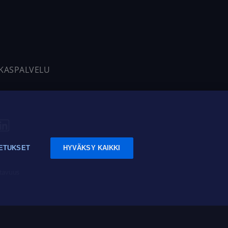
AKASPALVELU
ETUKSET
HYVÄKSY KAIKKI
tavuus