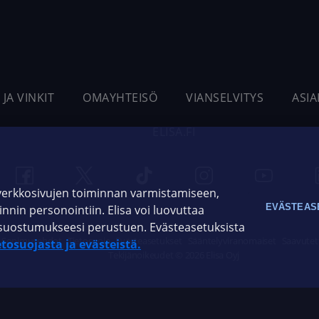
 JA VINKIT
OMAYHTEISÖ
VIANSELVITYS
ASI
ELISA.FI
 verkkosivujen toiminnan varmistamiseen,
EVÄSTEAS
oinnin personointiin. Elisa voi luovuttaa
ja suostumukseesi perustuen. Evästeasetuksista
Sopimusehdot
Tietosuoja
Evästeasetukset
Sääntelyviranomaiset
Saavutet
etosuojasta ja evästeistä.
Tekijänoikeudet © 2026 Elisa Oyj