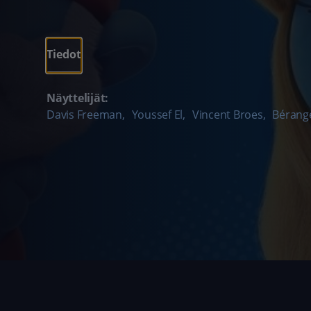
Tiedot
Näyttelijät:
Davis Freeman
,
Youssef El
,
Vincent Broes
,
Bérang