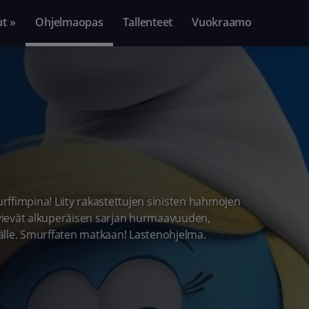
ut »
Ohjelmaopas
Tallenteet
Vuokraamo
urffimpina! Liity rakastettujen sinisten hahmojen
a vievät alkuperäisen sarjan hurmaavuuden,
le. Smurffaten matkaan! Lastenohjelma.