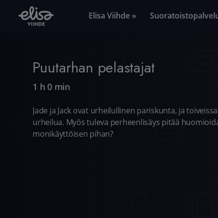
Elisa Viihde »
Suoratoistopalvel
Puutarhan pelastajat
1 h 0 min
Jade ja Jack ovat urheilullinen pariskunta, ja toiveiss
urheilua. Myös tuleva perheenlisäys pitää huomioid
monikäyttöisen pihan?