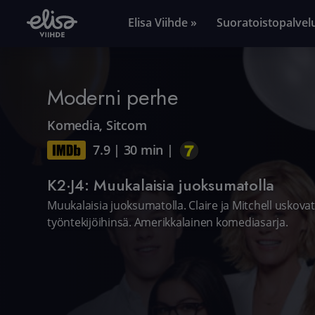
Elisa Viihde »
Suoratoistopalvel
Moderni perhe
Komedia
,
Sitcom
7.9
|
30 min
|
K2·J4: Muukalaisia juoksumatolla
Muukalaisia juoksumatolla. Claire ja Mitchell uskovat
työntekijöihinsä. Amerikkalainen komediasarja.