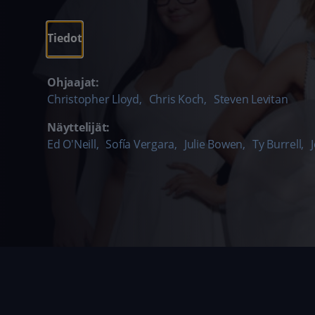
Tiedot
Ohjaajat:
Christopher Lloyd
,
Chris Koch
,
Steven Levitan
Näyttelijät:
Ed O'Neill
,
Sofía Vergara
,
Julie Bowen
,
Ty Burrell
,