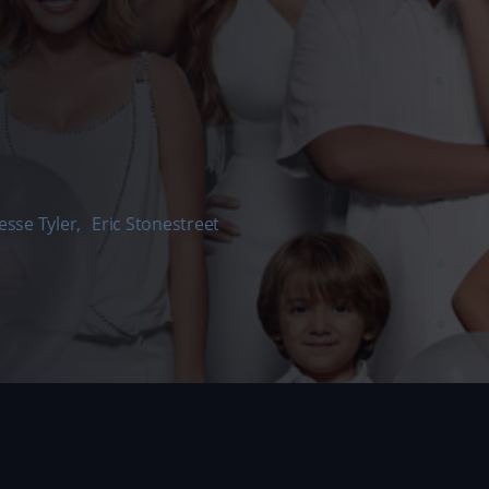
Jesse Tyler
,
Eric Stonestreet