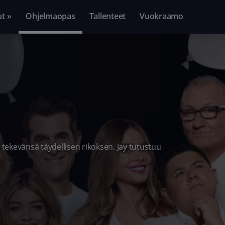
ut »
Ohjelmaopas
Tallenteet
Vuokraamo
 tekevänsä täydellisen rikoksen. Jay tutustuu