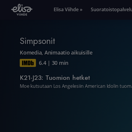
Elisa Viihde »
Suoratoistopalvel
Simpsonit
Komedia
,
Animaatio aikuisille
6.4
|
30 min
K21·J23: Tuomion hetket
Moe kutsutaan Los Angelesiin American Idolin tuomar