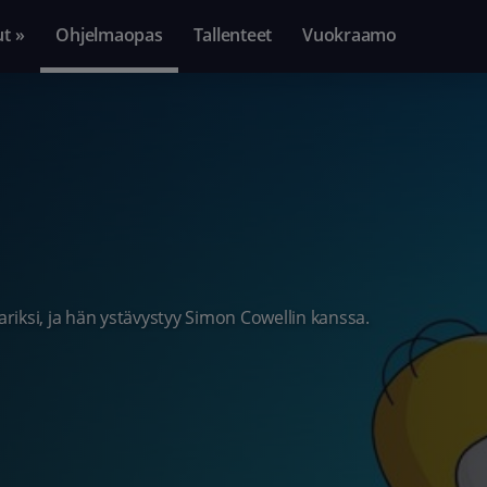
ut »
Ohjelmaopas
Tallenteet
Vuokraamo
iksi, ja hän ystävystyy Simon Cowellin kanssa.