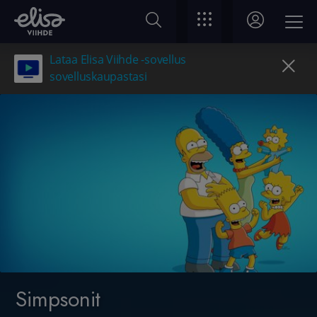
Lataa Elisa Viihde -sovellus
sovelluskaupastasi
Simpsonit