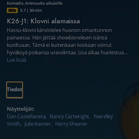
Komedia
,
Animaatio aikuisille
5.7
|
30 min
K26·J1: Klovni alamaissa
Hassu-klovni kärvistelee huonon omantunnon
painaessa. Hän jättää showbisneksen isänsä
kuoltuaan. Tämä ei kuitenkaan koskaan voinut
hyväksyä poikansa uravalintaa. Lisa alkaa huolestua
Homerin terveydentilasta ja elinajanodotteesta.
Lue lisää
Tiedot
Näyttelijät:
Dan Castellaneta
,
Nancy Cartwright
,
Yeardley
Smith
,
Julie Kavner
,
Harry Shearer