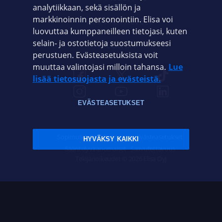
analytiikkaan, sekä sisällön ja
markkinoinnin personointiin. Elisa voi
ASIAKASPALVELU
luovuttaa kumppaneilleen tietojasi, kuten
selain- ja ostotietoja suostumukseesi
ELISA.FI
perustuen. Evästeasetuksista voit
muuttaa valintojasi milloin tahansa.
Lue
lisää tietosuojasta ja evästeistä.
EVÄSTEASETUKSET
Sopimusehdot
Tietosuoja
Evästeasetukset
HYVÄKSY KAIKKI
Sääntelyviranomaiset
Saavutettavuus
Tekijänoikeudet © 2026 Elisa Oyj