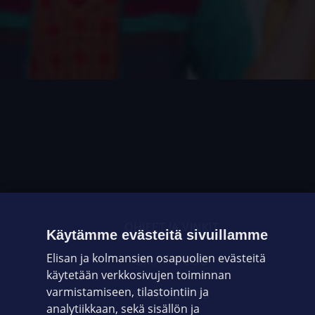
OHJEET JA VINKIT
Käytämme evästeitä sivuillamme
Elisan ja kolmansien osapuolien evästeitä
OMAYHTEISÖ
käytetään verkkosivujen toiminnan
varmistamiseen, tilastointiin ja
VIANSELVITYS
analytiikkaan, sekä sisällön ja