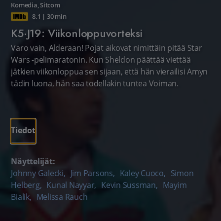
Komedia
,
Sitcom
8.1
|
30 min
K5·J19: Viikonloppuvorteksi
Varo vain, Alderaan! Pojat aikovat nimittäin pitää Star
Wars -pelimaratonin. Kun Sheldon päättää viettää
jätkien viikonloppua sen sijaan, että hän vierailisi Amyn
tädin luona, hän saa todellakin tuntea Voiman.
Tiedot
Näyttelijät:
Johnny Galecki
,
Jim Parsons
,
Kaley Cuoco
,
Simon
Helberg
,
Kunal Nayyar
,
Kevin Sussman
,
Mayim
Bialik
,
Melissa Rauch