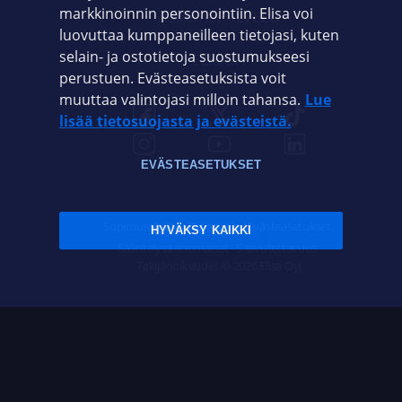
markkinoinnin personointiin. Elisa voi
ASIAKASPALVELU
luovuttaa kumppaneilleen tietojasi, kuten
selain- ja ostotietoja suostumukseesi
ELISA.FI
perustuen. Evästeasetuksista voit
muuttaa valintojasi milloin tahansa.
Lue
lisää tietosuojasta ja evästeistä.
EVÄSTEASETUKSET
Sopimusehdot
Tietosuoja
Evästeasetukset
HYVÄKSY KAIKKI
Sääntelyviranomaiset
Saavutettavuus
Tekijänoikeudet © 2026 Elisa Oyj