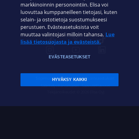
markkinoinnin personointiin. Elisa voi
ASIAKASPALVELU
luovuttaa kumppaneilleen tietojasi, kuten
selain- ja ostotietoja suostumukseesi
ELISA.FI
perustuen. Evästeasetuksista voit
muuttaa valintojasi milloin tahansa.
Lue
lisää tietosuojasta ja evästeistä.
EVÄSTEASETUKSET
Sopimusehdot
Tietosuoja
Evästeasetukset
HYVÄKSY KAIKKI
Sääntelyviranomaiset
Saavutettavuus
Tekijänoikeudet © 2026 Elisa Oyj