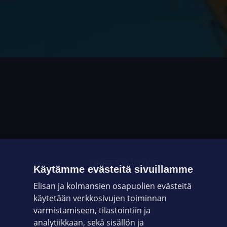
OHJEET JA VINKIT
Käytämme evästeitä sivuillamme
Elisan ja kolmansien osapuolien evästeitä
OMAYHTEISÖ
käytetään verkkosivujen toiminnan
varmistamiseen, tilastointiin ja
VIANSELVITYS
analytiikkaan, sekä sisällön ja