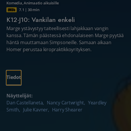
Komedia
,
Animaatio aikuisille
7.1
|
30 min
K12·J10: Vankilan enkeli
Marge ystävystyy taiteellisesti lahjakkaan vangin
kanssa. Tämän päästessä ehdonalaiseen Marge pyytää
häntä muuttamaan Simpsoneille. Samaan aikaan
Homer perustaa kiropraktikkoyrityksen.
Tiedot
Näyttelijät:
Dan Castellaneta
,
Nancy Cartwright
,
Yeardley
Smith
,
Julie Kavner
,
Harry Shearer