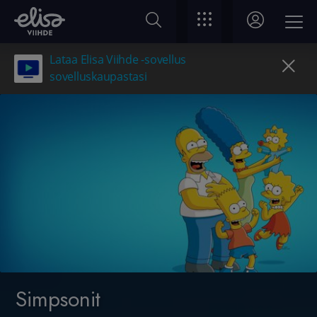
Lataa Elisa Viihde -sovellus
sovelluskaupastasi
Simpsonit