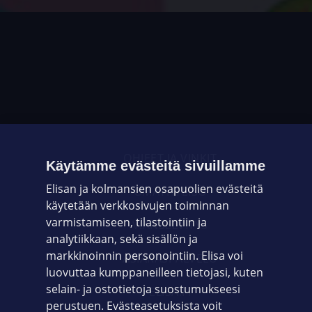
OHJEET JA VINKIT
Käytämme evästeitä sivuillamme
Elisan ja kolmansien osapuolien evästeitä
OMAYHTEISÖ
käytetään verkkosivujen toiminnan
varmistamiseen, tilastointiin ja
VIANSELVITYS
analytiikkaan, sekä sisällön ja
markkinoinnin personointiin. Elisa voi
ASIAKASPALVELU
luovuttaa kumppaneilleen tietojasi, kuten
selain- ja ostotietoja suostumukseesi
ELISA.FI
perustuen. Evästeasetuksista voit