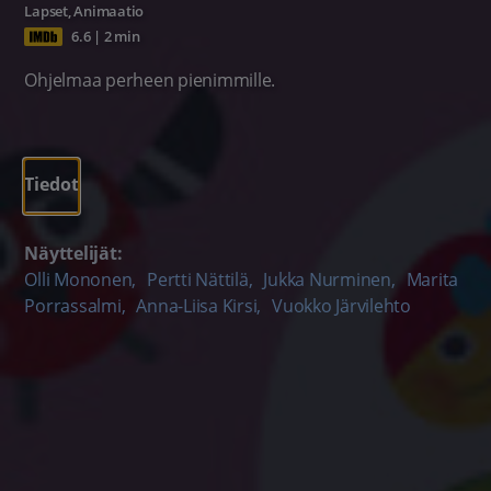
Lapset
,
Animaatio
6.6
|
2 min
Ohjelmaa perheen pienimmille.
Tiedot
Näyttelijät:
Olli Mononen
,
Pertti Nättilä
,
Jukka Nurminen
,
Marita
Porrassalmi
,
Anna-Liisa Kirsi
,
Vuokko Järvilehto