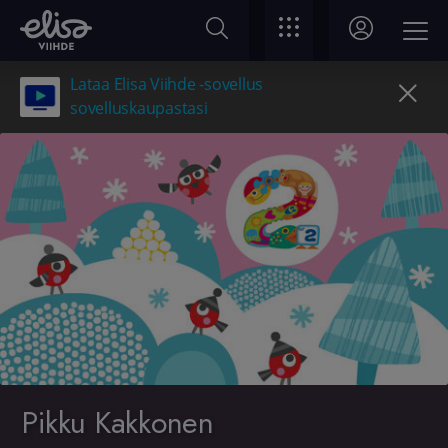
Lataa Elisa Viihde -sovellus
sovelluskaupastasi
Pikku Kakkonen