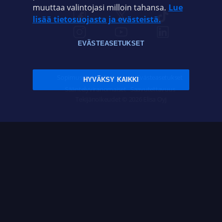
muuttaa valintojasi milloin tahansa.
Lue
lisää tietosuojasta ja evästeistä.
EVÄSTEASETUKSET
Sopimusehdot
Tietosuoja
Evästeasetukset
HYVÄKSY KAIKKI
Sääntelyviranomaiset
Saavutettavuus
Tekijänoikeudet © 2026 Elisa Oyj