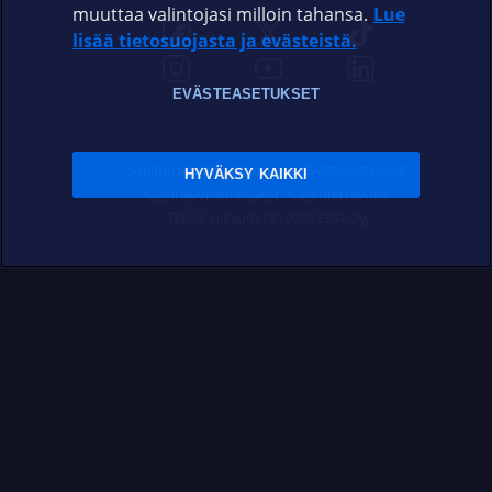
muuttaa valintojasi milloin tahansa.
Lue
lisää tietosuojasta ja evästeistä.
EVÄSTEASETUKSET
Sopimusehdot
Tietosuoja
Evästeasetukset
HYVÄKSY KAIKKI
Sääntelyviranomaiset
Saavutettavuus
Tekijänoikeudet © 2026 Elisa Oyj