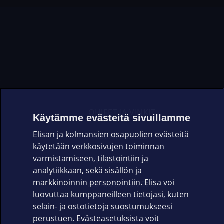
OHJEET JA VINKIT
Käytämme evästeitä sivuillamme
Elisan ja kolmansien osapuolien evästeitä
OMAYHTEISÖ
käytetään verkkosivujen toiminnan
varmistamiseen, tilastointiin ja
VIANSELVITYS
analytiikkaan, sekä sisällön ja
markkinoinnin personointiin. Elisa voi
ASIAKASPALVELU
luovuttaa kumppaneilleen tietojasi, kuten
selain- ja ostotietoja suostumukseesi
ELISA.FI
perustuen. Evästeasetuksista voit