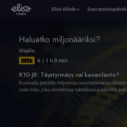
Elisa Viihde »
Suoratoistopalvel
Haluatko miljonääriksi?
Visailu
6
|
1 h 0 min
K10·J8: Täystyrmäys vai kananlento?
Kuumalla penkillä miljoonaa tavoittelemassa tänään n
sekä mies, joka ammentaa taktiikkansa kanoilta: pel