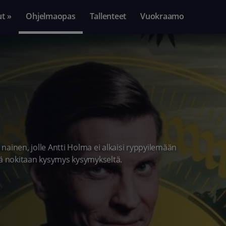
ut »
Ohjelmaopas
Tallenteet
Vuokraamo
ainen, jolle Antti Holma ei alkaisi ryppyilemään
iä nokitaan kysymys kysymykseltä.