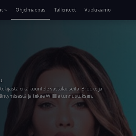
ut »
Ohjelmaopas
Tallenteet
Vuokraamo
u
ekijästä eikä kuuntele vastalauseita. Brooke ja
ääntymisestä ja tekee Willille tunnustuksen.