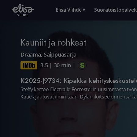
Elisa Viihde »
Suoratoistopalvel
Kauniit ja rohkeat
Draama
,
Saippuasarja
3.5
|
30 min
|
K2025·J9734: Kipakka kehityskeskustel
Steffy kertoo Electralle Forresterin uusimmasta työnt
Katie ajautuvat ilmiriitaan. Dylan iloitsee onnensa k