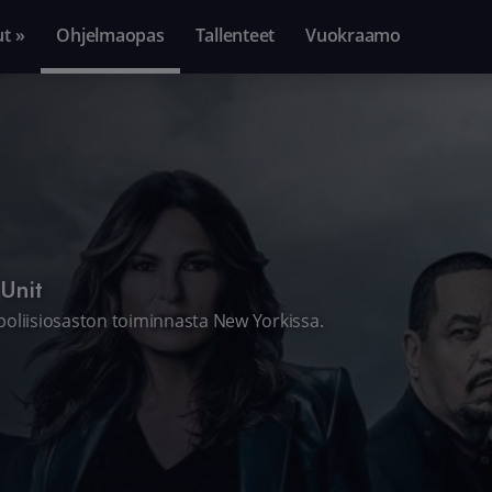
ut »
Ohjelmaopas
Tallenteet
Vuokraamo
Unit
poliisiosaston toiminnasta New Yorkissa.