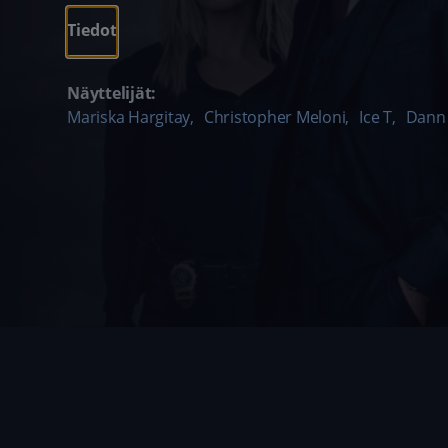
Tiedot
Näyttelijät:
Mariska Hargitay
,
Christopher Meloni
,
Ice T
,
Dann 