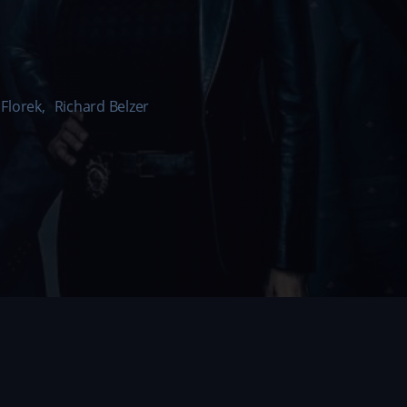
Florek
,
Richard Belzer