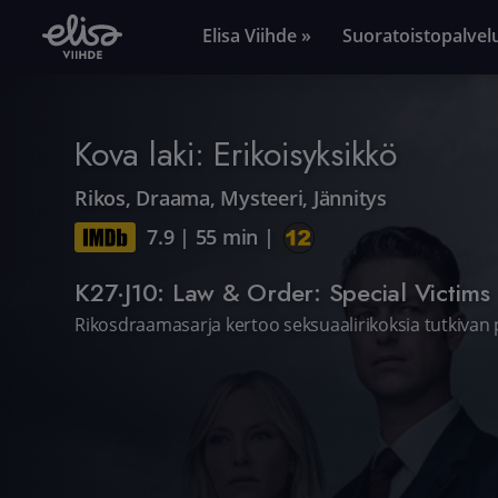
Elisa Viihde »
Suoratoistopalvel
Kova laki: Erikoisyksikkö
Rikos
,
Draama
,
Mysteeri
,
Jännitys
7.9
|
55 min
|
K27·J10: Law & Order: Special Victims 
Rikosdraamasarja kertoo seksuaalirikoksia tutkivan 