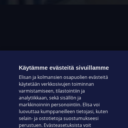
OHJEET JA VINKIT
Käytämme evästeitä sivuillamme
Elisan ja kolmansien osapuolien evästeitä
OMAYHTEISÖ
käytetään verkkosivujen toiminnan
varmistamiseen, tilastointiin ja
VIANSELVITYS
analytiikkaan, sekä sisällön ja
markkinoinnin personointiin. Elisa voi
ASIAKASPALVELU
luovuttaa kumppaneilleen tietojasi, kuten
selain- ja ostotietoja suostumukseesi
ELISA.FI
perustuen. Evästeasetuksista voit