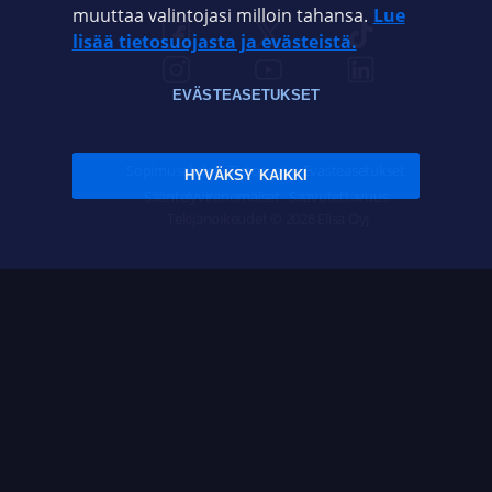
muuttaa valintojasi milloin tahansa.
Lue
lisää tietosuojasta ja evästeistä.
EVÄSTEASETUKSET
Sopimusehdot
Tietosuoja
Evästeasetukset
HYVÄKSY KAIKKI
Sääntelyviranomaiset
Saavutettavuus
Tekijänoikeudet © 2026 Elisa Oyj