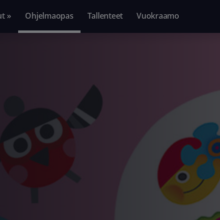
ut »
Ohjelmaopas
Tallenteet
Vuokraamo