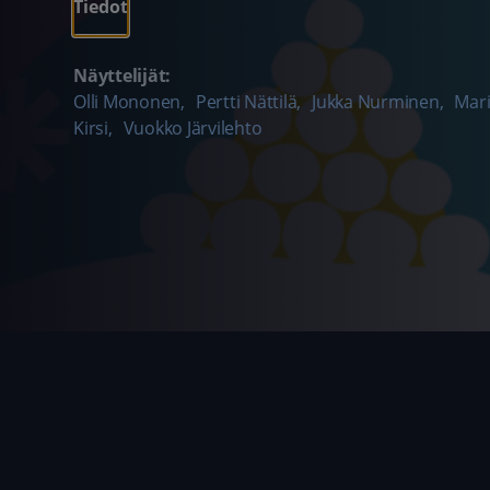
Tiedot
Näyttelijät:
Olli Mononen
,
Pertti Nättilä
,
Jukka Nurminen
,
Mari
Kirsi
,
Vuokko Järvilehto