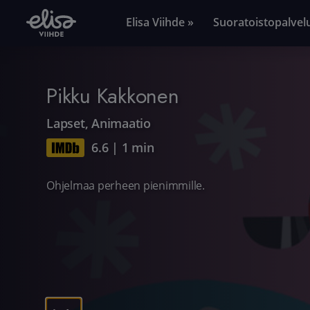
Elisa Viihde »
Suoratoistopalvel
Pikku Kakkonen
Lapset
,
Animaatio
6.6
|
1 min
Ohjelmaa perheen pienimmille.