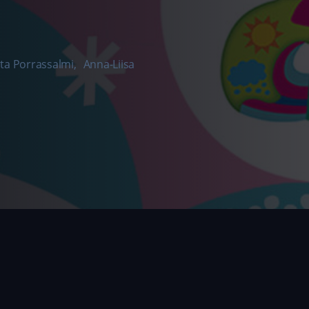
ta Porrassalmi
,
Anna-Liisa