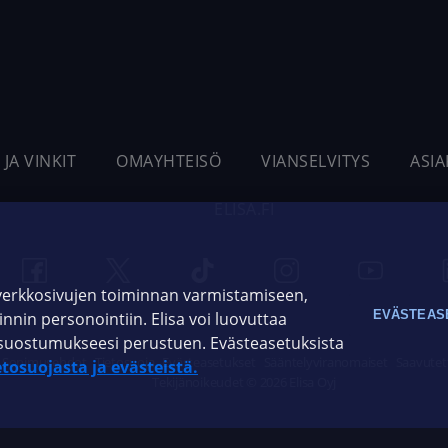
 JA VINKIT
OMAYHTEISÖ
VIANSELVITYS
ASI
ELISA.FI
 verkkosivujen toiminnan varmistamiseen,
EVÄSTEAS
oinnin personointiin. Elisa voi luovuttaa
ja suostumukseesi perustuen. Evästeasetuksista
Sopimusehdot
Tietosuoja
Evästeasetukset
Sääntelyviranomaiset
Saavutet
etosuojasta ja evästeistä.
Tekijänoikeudet © 2026 Elisa Oyj