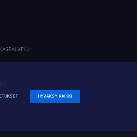
AKASPALVELU
ETUKSET
HYVÄKSY KAIKKI
tavuus