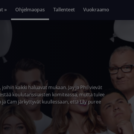
ut »
Ohjelmaopas
Tallenteet
Vuokraamo
joihin kaikki haluavat mukaan. Jay ja Phil vievät
ellestää koulutanssiaisten komiteassa, mutta tulee
ja Cam järkyttyvät kuullessaan, että Lily puree