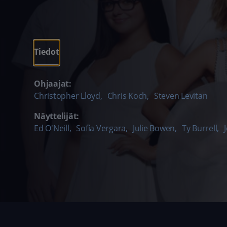
Tiedot
Ohjaajat:
Christopher Lloyd
,
Chris Koch
,
Steven Levitan
Näyttelijät:
Ed O'Neill
,
Sofía Vergara
,
Julie Bowen
,
Ty Burrell
,