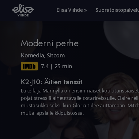
Elisa Viihde »
Suoratoistopalvel
Moderni perhe
Komedia
,
Sitcom
7.4
|
25 min
K2·J10: Äitien tanssit
Lukella ja Mannylla on ensimmäiset koulutanssiaiset, 
pojat stressiä aiheuttavalle ostarireissulle. Claire r
mustasukkaiseksi, kun Gloria tulee auttamaan. Mitch 
muita lapsia leikkipuistossa.