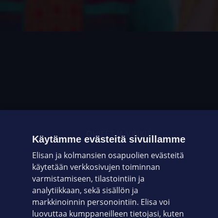
OHJEET JA VINKIT
Käytämme evästeitä sivuillamme
Elisan ja kolmansien osapuolien evästeitä
OMAYHTEISÖ
käytetään verkkosivujen toiminnan
varmistamiseen, tilastointiin ja
VIANSELVITYS
analytiikkaan, sekä sisällön ja
markkinoinnin personointiin. Elisa voi
ASIAKASPALVELU
luovuttaa kumppaneilleen tietojasi, kuten