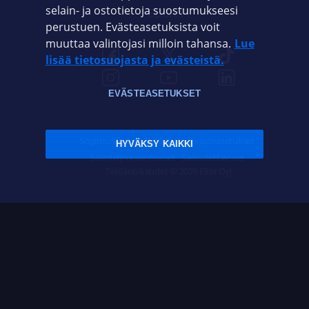
selain- ja ostotietoja suostumukseesi
ELISA.FI
perustuen. Evästeasetuksista voit
muuttaa valintojasi milloin tahansa.
Lue
lisää tietosuojasta ja evästeistä.
EVÄSTEASETUKSET
Sopimusehdot
Tietosuoja
Evästeasetukset
HYVÄKSY KAIKKI
Sääntelyviranomaiset
Saavutettavuus
Tekijänoikeudet © 2026 Elisa Oyj