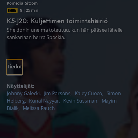
Komedia
,
Sitcom
8
|
25 min
K5·J20: Kuljettimen toimintahäiriö
Sheldonin unelma toteutuu, kun hän pääsee lähelle
sankariaan herra Spockia.
Tiedot
Näyttelijät:
Johnny Galecki
,
Jim Parsons
,
Kaley Cuoco
,
Simon
Helberg
,
Kunal Nayyar
,
Kevin Sussman
,
Mayim
Bialik
,
Melissa Rauch