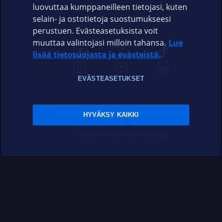
luovuttaa kumppaneilleen tietojasi, kuten
selain- ja ostotietoja suostumukseesi
ELISA.FI
perustuen. Evästeasetuksista voit
muuttaa valintojasi milloin tahansa.
Lue
lisää tietosuojasta ja evästeistä.
EVÄSTEASETUKSET
Sopimusehdot
Tietosuoja
Evästeasetukset
HYVÄKSY KAIKKI
Sääntelyviranomaiset
Saavutettavuus
Tekijänoikeudet © 2026 Elisa Oyj