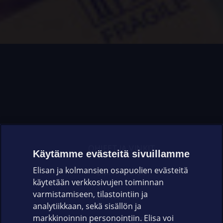
OHJEET JA VINKIT
Käytämme evästeitä sivuillamme
Elisan ja kolmansien osapuolien evästeitä
OMAYHTEISÖ
käytetään verkkosivujen toiminnan
varmistamiseen, tilastointiin ja
VIANSELVITYS
analytiikkaan, sekä sisällön ja
markkinoinnin personointiin. Elisa voi
ASIAKASPALVELU