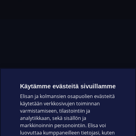
OHJEET JA VINKIT
Käytämme evästeitä sivuillamme
Elisan ja kolmansien osapuolien evästeitä
OMAYHTEISÖ
käytetään verkkosivujen toiminnan
varmistamiseen, tilastointiin ja
VIANSELVITYS
analytiikkaan, sekä sisällön ja
markkinoinnin personointiin. Elisa voi
ASIAKASPALVELU
luovuttaa kumppaneilleen tietojasi, kuten