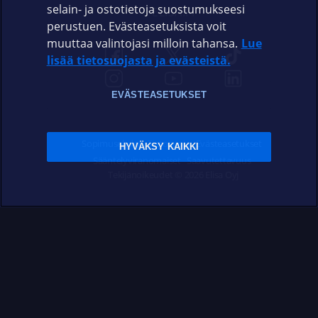
selain- ja ostotietoja suostumukseesi
ELISA.FI
perustuen. Evästeasetuksista voit
muuttaa valintojasi milloin tahansa.
Lue
lisää tietosuojasta ja evästeistä.
EVÄSTEASETUKSET
Sopimusehdot
Tietosuoja
Evästeasetukset
HYVÄKSY KAIKKI
Sääntelyviranomaiset
Saavutettavuus
Tekijänoikeudet © 2026 Elisa Oyj