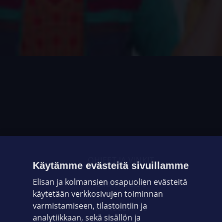
OHJEET JA VINKIT
Käytämme evästeitä sivuillamme
Elisan ja kolmansien osapuolien evästeitä
OMAYHTEISÖ
käytetään verkkosivujen toiminnan
varmistamiseen, tilastointiin ja
VIANSELVITYS
analytiikkaan, sekä sisällön ja