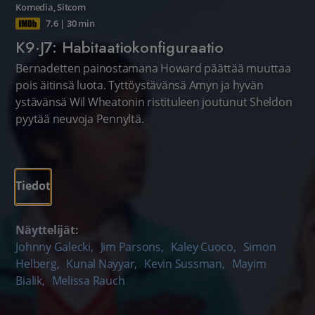
Komedia
,
Sitcom
7.6
|
30 min
K9·J7: Habitaatiokonfiguraatio
Bernadetten painostamana Howard päättää muuttaa
pois äitinsä luota. Tyttöystävänsä Amyn ja hyvän
ystävänsä Wil Wheatonin ristituleen joutunut Sheldon
pyytää neuvoja Pennyltä.
Tiedot
Näyttelijät:
Johnny Galecki
,
Jim Parsons
,
Kaley Cuoco
,
Simon
Helberg
,
Kunal Nayyar
,
Kevin Sussman
,
Mayim
Bialik
,
Melissa Rauch