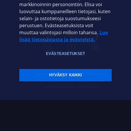
markkinoinnin personointiin. Elisa voi
ASIAKASPALVELU
luovuttaa kumppaneilleen tietojasi, kuten
selain- ja ostotietoja suostumukseesi
ELISA.FI
perustuen. Evästeasetuksista voit
muuttaa valintojasi milloin tahansa.
Lue
lisää tietosuojasta ja evästeistä.
EVÄSTEASETUKSET
Sopimusehdot
Tietosuoja
Evästeasetukset
HYVÄKSY KAIKKI
Sääntelyviranomaiset
Saavutettavuus
Tekijänoikeudet © 2026 Elisa Oyj