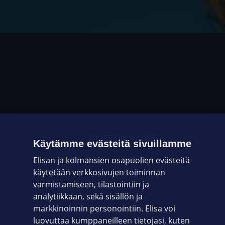
OHJEET JA VINKIT
Käytämme evästeitä sivuillamme
Elisan ja kolmansien osapuolien evästeitä
OMAYHTEISÖ
käytetään verkkosivujen toiminnan
varmistamiseen, tilastointiin ja
VIANSELVITYS
analytiikkaan, sekä sisällön ja
markkinoinnin personointiin. Elisa voi
ASIAKASPALVELU
luovuttaa kumppaneilleen tietojasi, kuten