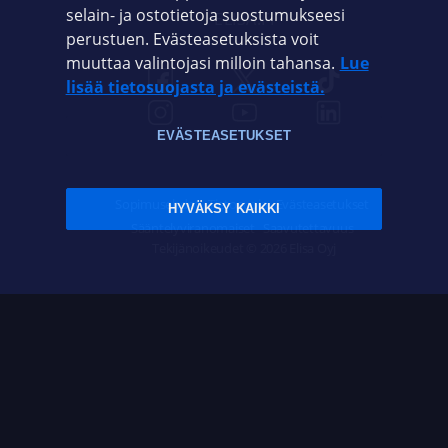
selain- ja ostotietoja suostumukseesi
ELISA.FI
perustuen. Evästeasetuksista voit
muuttaa valintojasi milloin tahansa.
Lue
lisää tietosuojasta ja evästeistä.
EVÄSTEASETUKSET
Sopimusehdot
Tietosuoja
Evästeasetukset
HYVÄKSY KAIKKI
Sääntelyviranomaiset
Saavutettavuus
Tekijänoikeudet © 2026 Elisa Oyj