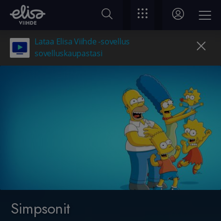
Lataa Elisa Viihde -sovellus
sovelluskaupastasi
Simpsonit