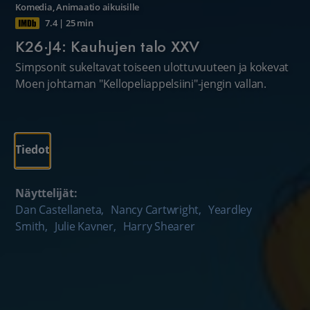
Komedia
,
Animaatio aikuisille
7.4
|
25 min
K26·J4: Kauhujen talo XXV
Simpsonit sukeltavat toiseen ulottuvuuteen ja kokevat
Moen johtaman "Kellopeliappelsiini"-jengin vallan.
Tiedot
Näyttelijät:
Dan Castellaneta
,
Nancy Cartwright
,
Yeardley
Smith
,
Julie Kavner
,
Harry Shearer