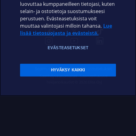
luovuttaa kumppaneilleen tietojasi, kuten
selain- ja ostotietoja suostumukseesi
ELISA.FI
perustuen. Evästeasetuksista voit
muuttaa valintojasi milloin tahansa.
Lue
lisää tietosuojasta ja evästeistä.
EVÄSTEASETUKSET
Sopimusehdot
Tietosuoja
Evästeasetukset
HYVÄKSY KAIKKI
Sääntelyviranomaiset
Saavutettavuus
Tekijänoikeudet © 2026 Elisa Oyj