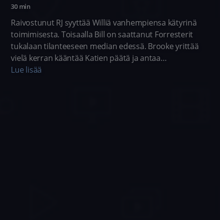
30 min
Raivostunut RJ syyttää Williä vanhempiensa kätyrinä
toimimisesta. Toisaalla Bill on saattanut Forresterit
tukalaan tilanteeseen median edessä. Brooke yrittää
vielä kerran kääntää Katien päätä ja antaa
myrskyvaroituksen.
Lue lisää