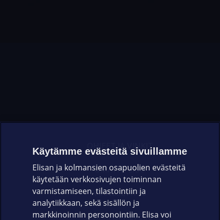
OHJEET JA VINKIT
Käytämme evästeitä sivuillamme
Elisan ja kolmansien osapuolien evästeitä
OMAYHTEISÖ
käytetään verkkosivujen toiminnan
varmistamiseen, tilastointiin ja
VIANSELVITYS
analytiikkaan, sekä sisällön ja
markkinoinnin personointiin. Elisa voi
ASIAKASPALVELU