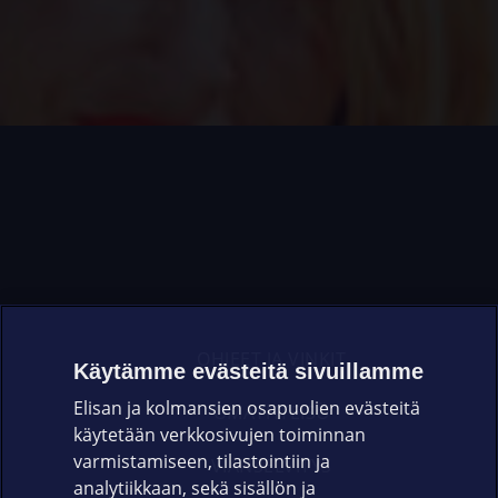
OHJEET JA VINKIT
Käytämme evästeitä sivuillamme
Elisan ja kolmansien osapuolien evästeitä
OMAYHTEISÖ
käytetään verkkosivujen toiminnan
varmistamiseen, tilastointiin ja
VIANSELVITYS
analytiikkaan, sekä sisällön ja