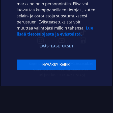
markkinoinnin personointiin. Elisa voi
ASIAKASPALVELU
luovuttaa kumppaneilleen tietojasi, kuten
selain- ja ostotietoja suostumukseesi
ELISA.FI
perustuen. Evästeasetuksista voit
muuttaa valintojasi milloin tahansa.
Lue
lisää tietosuojasta ja evästeistä.
EVÄSTEASETUKSET
Sopimusehdot
Tietosuoja
Evästeasetukset
HYVÄKSY KAIKKI
Sääntelyviranomaiset
Saavutettavuus
Tekijänoikeudet © 2026 Elisa Oyj