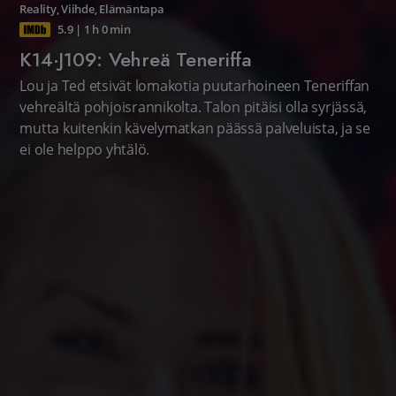
Reality
,
Viihde
,
Elämäntapa
5.9
|
1 h 0 min
K14·J109: Vehreä Teneriffa
Lou ja Ted etsivät lomakotia puutarhoineen Teneriffan
vehreältä pohjoisrannikolta. Talon pitäisi olla syrjässä,
mutta kuitenkin kävelymatkan päässä palveluista, ja se
ei ole helppo yhtälö.