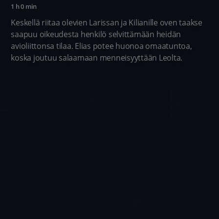
1 h 0 min
Keskellä riitaa olevien Larissan ja Kilianille oven taakse
saapuu oikeudesta henkilö selvittämään heidän
avioliittonsa tilaa. Elias potee huonoa omaatuntoa,
koska joutuu salaamaan menneisyyttään Leolta.