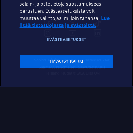
selain- ja ostotietoja suostumukseesi
ELISA.FI
perustuen. Evästeasetuksista voit
muuttaa valintojasi milloin tahansa.
Lue
lisää tietosuojasta ja evästeistä.
EVÄSTEASETUKSET
Sopimusehdot
Tietosuoja
Evästeasetukset
HYVÄKSY KAIKKI
Sääntelyviranomaiset
Saavutettavuus
Tekijänoikeudet © 2026 Elisa Oyj