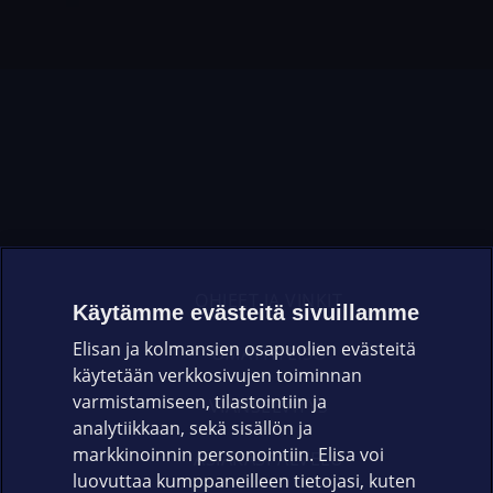
OHJEET JA VINKIT
Käytämme evästeitä sivuillamme
Elisan ja kolmansien osapuolien evästeitä
OMAYHTEISÖ
käytetään verkkosivujen toiminnan
varmistamiseen, tilastointiin ja
VIANSELVITYS
analytiikkaan, sekä sisällön ja
markkinoinnin personointiin. Elisa voi
ASIAKASPALVELU
luovuttaa kumppaneilleen tietojasi, kuten