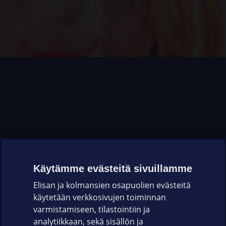
OHJEET JA VINKIT
Käytämme evästeitä sivuillamme
Elisan ja kolmansien osapuolien evästeitä
OMAYHTEISÖ
käytetään verkkosivujen toiminnan
varmistamiseen, tilastointiin ja
VIANSELVITYS
analytiikkaan, sekä sisällön ja