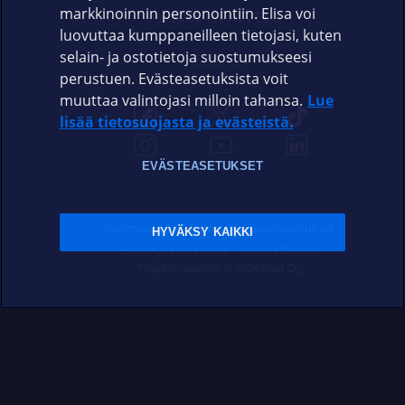
markkinoinnin personointiin. Elisa voi
ASIAKASPALVELU
luovuttaa kumppaneilleen tietojasi, kuten
selain- ja ostotietoja suostumukseesi
ELISA.FI
perustuen. Evästeasetuksista voit
muuttaa valintojasi milloin tahansa.
Lue
lisää tietosuojasta ja evästeistä.
EVÄSTEASETUKSET
Sopimusehdot
Tietosuoja
Evästeasetukset
HYVÄKSY KAIKKI
Sääntelyviranomaiset
Saavutettavuus
Tekijänoikeudet © 2026 Elisa Oyj