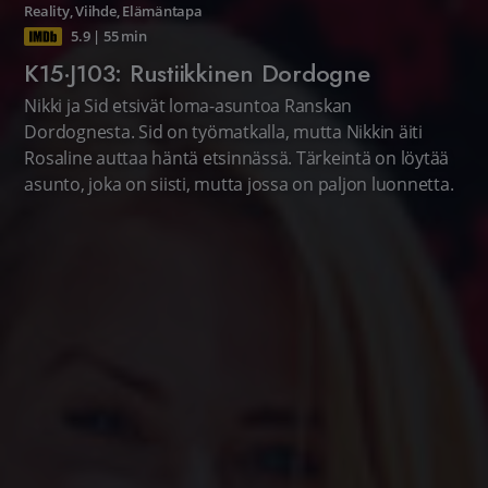
Reality
,
Viihde
,
Elämäntapa
5.9
|
55 min
K15·J103: Rustiikkinen Dordogne
Nikki ja Sid etsivät loma-asuntoa Ranskan
Dordognesta. Sid on työmatkalla, mutta Nikkin äiti
Rosaline auttaa häntä etsinnässä. Tärkeintä on löytää
asunto, joka on siisti, mutta jossa on paljon luonnetta.