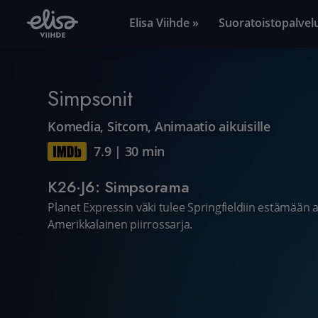
Elisa Viihde »
Suoratoistopalvel
Simpsonit
Komedia
,
Sitcom
,
Animaatio aikuisille
7.9
|
30 min
K26·J6: Simpsorama
Planet Expressin väki tulee Springfieldiin estämään
Amerikkalainen piirrossarja.