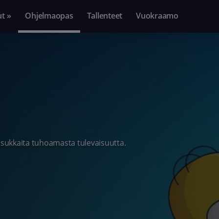
ut »
Ohjelmaopas
Tallenteet
Vuokraamo
 asukkaita tuhoamasta tulevaisuutta.