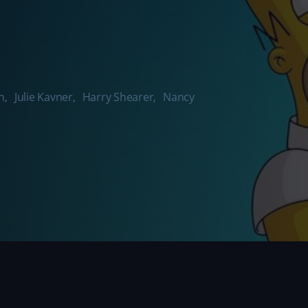
h
,
Julie Kavner
,
Harry Shearer
,
Nancy