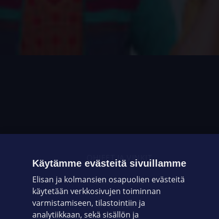
OHJEET JA VINKIT
Käytämme evästeitä sivuillamme
Elisan ja kolmansien osapuolien evästeitä
OMAYHTEISÖ
käytetään verkkosivujen toiminnan
varmistamiseen, tilastointiin ja
VIANSELVITYS
analytiikkaan, sekä sisällön ja