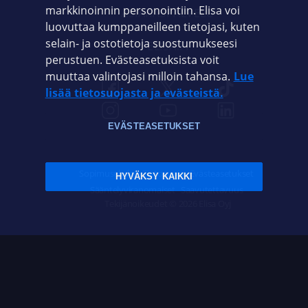
markkinoinnin personointiin. Elisa voi
ASIAKASPALVELU
luovuttaa kumppaneilleen tietojasi, kuten
selain- ja ostotietoja suostumukseesi
ELISA.FI
perustuen. Evästeasetuksista voit
muuttaa valintojasi milloin tahansa.
Lue
lisää tietosuojasta ja evästeistä.
EVÄSTEASETUKSET
Sopimusehdot
Tietosuoja
Evästeasetukset
HYVÄKSY KAIKKI
Sääntelyviranomaiset
Saavutettavuus
Tekijänoikeudet © 2026 Elisa Oyj