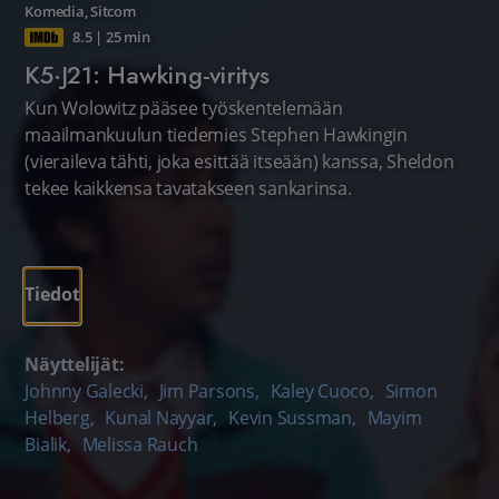
Komedia
,
Sitcom
8.5
|
25 min
K5·J21: Hawking-viritys
Kun Wolowitz pääsee työskentelemään
maailmankuulun tiedemies Stephen Hawkingin
(vieraileva tähti, joka esittää itseään) kanssa, Sheldon
tekee kaikkensa tavatakseen sankarinsa.
Tiedot
Näyttelijät:
Johnny Galecki
,
Jim Parsons
,
Kaley Cuoco
,
Simon
Helberg
,
Kunal Nayyar
,
Kevin Sussman
,
Mayim
Bialik
,
Melissa Rauch