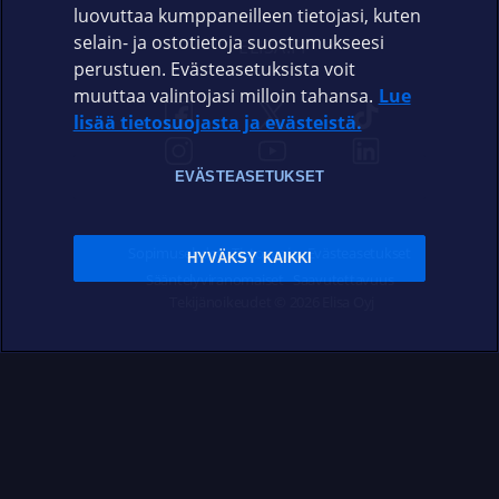
luovuttaa kumppaneilleen tietojasi, kuten
selain- ja ostotietoja suostumukseesi
ELISA.FI
perustuen. Evästeasetuksista voit
muuttaa valintojasi milloin tahansa.
Lue
lisää tietosuojasta ja evästeistä.
EVÄSTEASETUKSET
Sopimusehdot
Tietosuoja
Evästeasetukset
HYVÄKSY KAIKKI
Sääntelyviranomaiset
Saavutettavuus
Tekijänoikeudet © 2026 Elisa Oyj