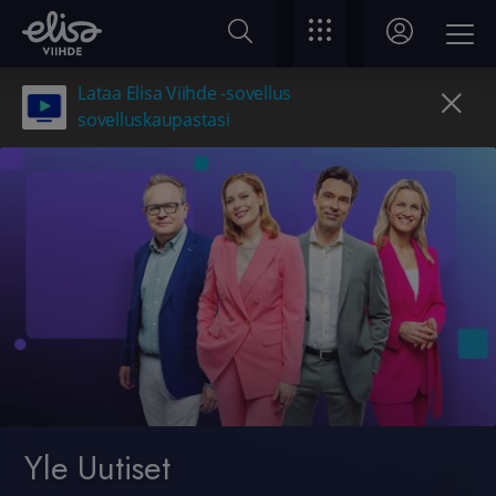
Lataa Elisa Viihde -sovellus
sovelluskaupastasi
Yle Uutiset