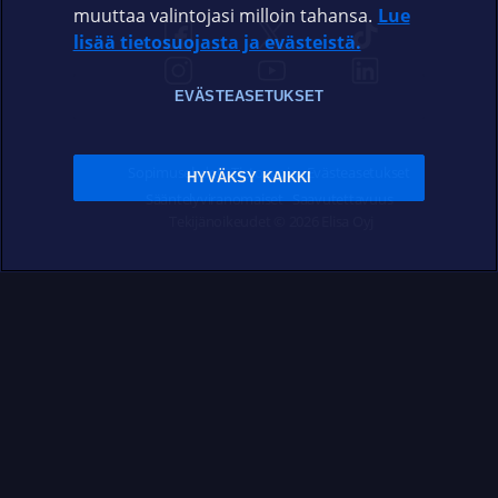
muuttaa valintojasi milloin tahansa.
Lue
lisää tietosuojasta ja evästeistä.
EVÄSTEASETUKSET
Sopimusehdot
Tietosuoja
Evästeasetukset
HYVÄKSY KAIKKI
Sääntelyviranomaiset
Saavutettavuus
Tekijänoikeudet © 2026 Elisa Oyj