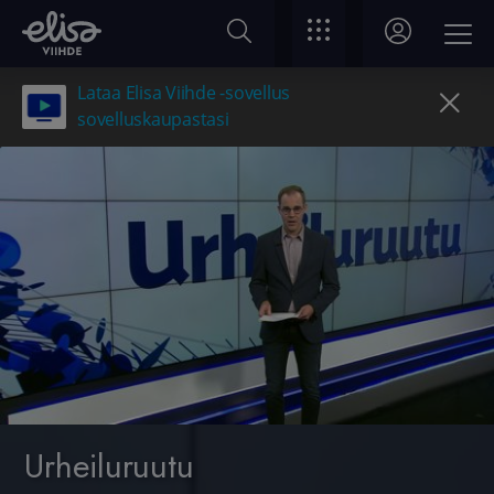
Lataa Elisa Viihde -sovellus
sovelluskaupastasi
Urheiluruutu