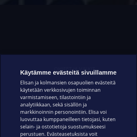
OHJEET JA VINKIT
Käytämme evästeitä sivuillamme
Elisan ja kolmansien osapuolien evästeitä
OMAYHTEISÖ
käytetään verkkosivujen toiminnan
varmistamiseen, tilastointiin ja
VIANSELVITYS
analytiikkaan, sekä sisällön ja
markkinoinnin personointiin. Elisa voi
ASIAKASPALVELU
luovuttaa kumppaneilleen tietojasi, kuten
selain- ja ostotietoja suostumukseesi
ELISA.FI
perustuen. Evästeasetuksista voit