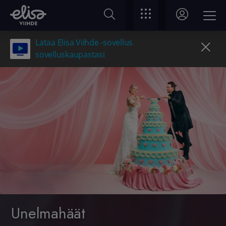
Lataa Elisa Viihde -sovellus
sovelluskaupastasi
Unelmahäät