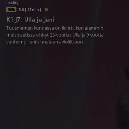
Reality
5.8
|
55 min
|
K1·J7: Ulla ja Jani
Tuusniemen kunnassa on ilo irti, kun aiemmin
maistraatissa vihityt 25-vuotias Ulla ja 9 vuotta
vanhempi Jani siunataan avioliittoon.