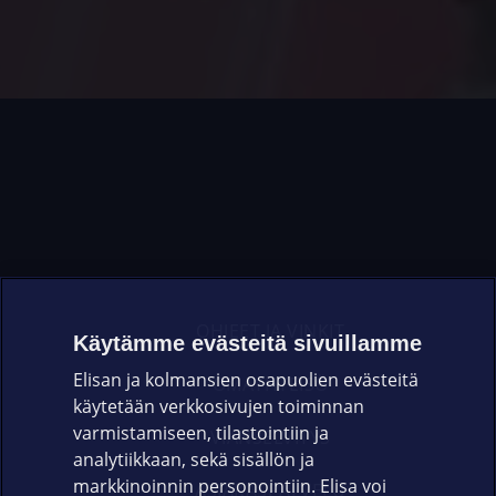
OHJEET JA VINKIT
Käytämme evästeitä sivuillamme
Elisan ja kolmansien osapuolien evästeitä
OMAYHTEISÖ
käytetään verkkosivujen toiminnan
varmistamiseen, tilastointiin ja
VIANSELVITYS
analytiikkaan, sekä sisällön ja
markkinoinnin personointiin. Elisa voi
ASIAKASPALVELU