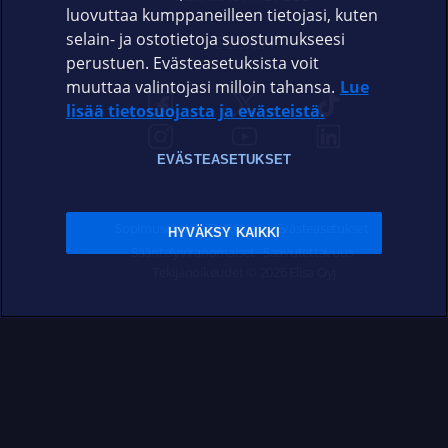
luovuttaa kumppaneilleen tietojasi, kuten
selain- ja ostotietoja suostumukseesi
ELISA.FI
perustuen. Evästeasetuksista voit
muuttaa valintojasi milloin tahansa.
Lue
lisää tietosuojasta ja evästeistä.
EVÄSTEASETUKSET
Sopimusehdot
Tietosuoja
Evästeasetukset
HYVÄKSY KAIKKI
Sääntelyviranomaiset
Saavutettavuus
Tekijänoikeudet © 2026 Elisa Oyj