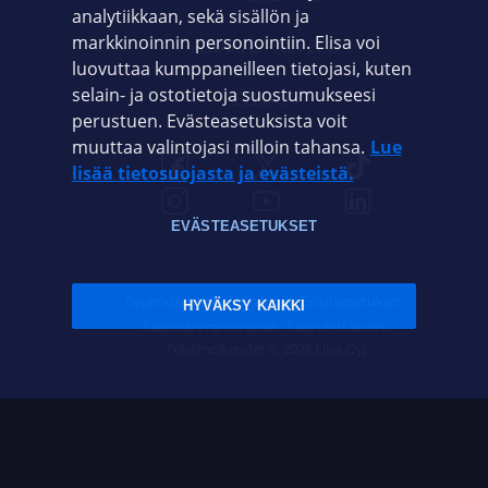
analytiikkaan, sekä sisällön ja
markkinoinnin personointiin. Elisa voi
ASIAKASPALVELU
luovuttaa kumppaneilleen tietojasi, kuten
selain- ja ostotietoja suostumukseesi
ELISA.FI
perustuen. Evästeasetuksista voit
muuttaa valintojasi milloin tahansa.
Lue
lisää tietosuojasta ja evästeistä.
EVÄSTEASETUKSET
Sopimusehdot
Tietosuoja
Evästeasetukset
HYVÄKSY KAIKKI
Sääntelyviranomaiset
Saavutettavuus
Tekijänoikeudet © 2026 Elisa Oyj