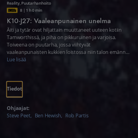
Reality
,
Puutarhanhoito
8
|
1 h 0 min
K10·J27: Vaaleanpunainen unelma
Äiti ja tytär ovat hiljattain muuttaneet uuteen kotiin
Tamworthissä, ja piha on pikkuruinen ja varjoisa.
Toiveena on puutarha, jossa viihtyvät
vaaleanpunaisten kukkien loistossa niin talon emännät
kuin heidän kaksi kissaansa.
Lue lisää
Tiedot
Ohjaajat:
Steve Peet
,
Ben Hewish
,
Rob Partis