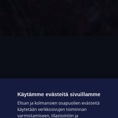
OHJEET JA VINKIT
Käytämme evästeitä sivuillamme
Elisan ja kolmansien osapuolien evästeitä
OMAYHTEISÖ
käytetään verkkosivujen toiminnan
varmistamiseen, tilastointiin ja
VIANSELVITYS