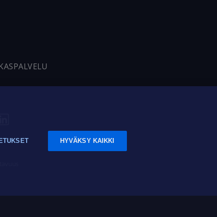
AKASPALVELU
ETUKSET
HYVÄKSY KAIKKI
tavuus