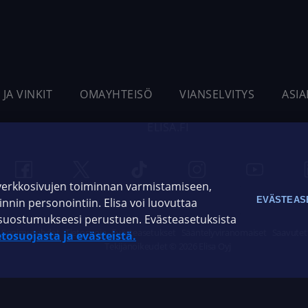
 JA VINKIT
OMAYHTEISÖ
VIANSELVITYS
ASI
ELISA.FI
 verkkosivujen toiminnan varmistamiseen,
EVÄSTEAS
oinnin personointiin. Elisa voi luovuttaa
ja suostumukseesi perustuen. Evästeasetuksista
Sopimusehdot
Tietosuoja
Evästeasetukset
Sääntelyviranomaiset
Saavutet
etosuojasta ja evästeistä.
Tekijänoikeudet © 2026 Elisa Oyj