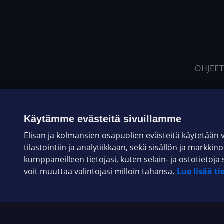
OHJEET
Käytämme evästeitä sivuillamme
Elisan ja kolmansien osapuolien evästeitä käytetään
tilastointiin ja analytiikkaan, sekä sisällön ja markkin
kumppaneilleen tietojasi, kuten selain- ja ostotieto
voit muuttaa valintojasi milloin tahansa.
Lue lisää ti