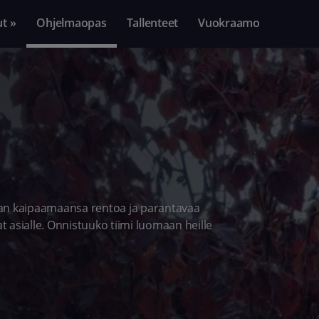
ut »
Ohjelmaopas
Tallenteet
Vuokraamo
aan kaipaamaansa rentoa ja parantavaa
at asialle. Onnistuuko tiimi luomaan heille