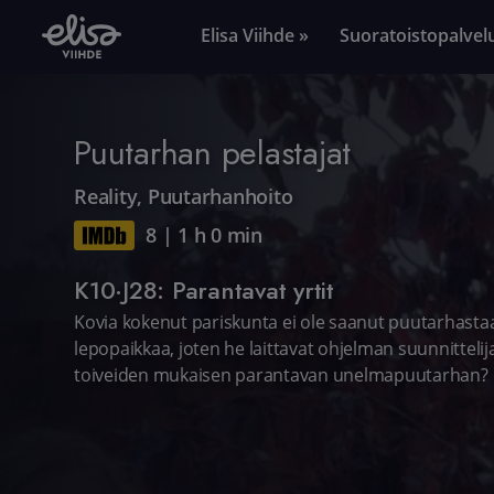
Elisa Viihde »
Suoratoistopalvel
Puutarhan pelastajat
Reality
,
Puutarhanhoito
8
|
1 h 0 min
K10·J28: Parantavat yrtit
Kovia kokenut pariskunta ei ole saanut puutarhast
lepopaikkaa, joten he laittavat ohjelman suunnittelij
toiveiden mukaisen parantavan unelmapuutarhan?