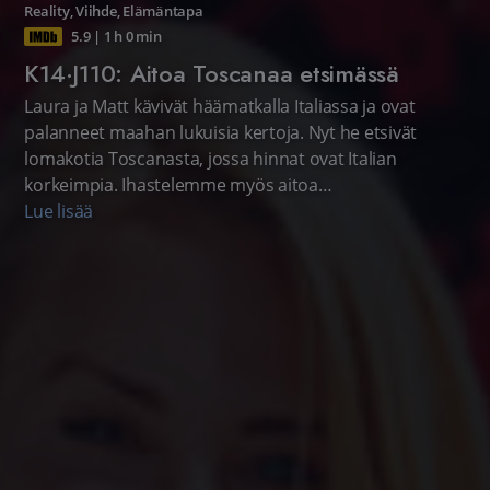
Reality
,
Viihde
,
Elämäntapa
5.9
|
1 h 0 min
K14·J110: Aitoa Toscanaa etsimässä
Laura ja Matt kävivät häämatkalla Italiassa ja ovat
palanneet maahan lukuisia kertoja. Nyt he etsivät
lomakotia Toscanasta, jossa hinnat ovat Italian
korkeimpia. Ihastelemme myös aitoa
toscanalaishuvilaa.
Lue lisää