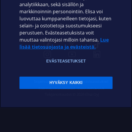
analytiikkaan, sekä sisällön ja
markkinoinnin personointiin. Elisa voi
ASIAKASPALVELU
luovuttaa kumppaneilleen tietojasi, kuten
selain- ja ostotietoja suostumukseesi
ELISA.FI
perustuen. Evästeasetuksista voit
muuttaa valintojasi milloin tahansa.
Lue
lisää tietosuojasta ja evästeistä.
EVÄSTEASETUKSET
Sopimusehdot
Tietosuoja
Evästeasetukset
HYVÄKSY KAIKKI
Sääntelyviranomaiset
Saavutettavuus
Tekijänoikeudet © 2026 Elisa Oyj