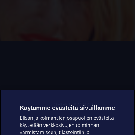
OHJEET JA VINKIT
Käytämme evästeitä sivuillamme
Elisan ja kolmansien osapuolien evästeitä
OMAYHTEISÖ
käytetään verkkosivujen toiminnan
varmistamiseen, tilastointiin ja
VIANSELVITYS