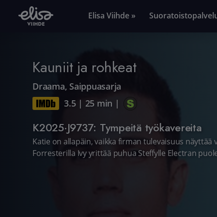
Elisa Viihde »
Suoratoistopalvel
Kauniit ja rohkeat
Draama
,
Saippuasarja
3.5
|
25 min
|
K2025·J9737: Tympeitä työkavereita
Katie on allapäin, vaikka firman tulevaisuus näyttää valo
Forresterilla Ivy yrittää puhua Steffylle Electran pu