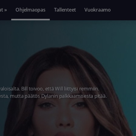
ut »
Ohjelmaopas
Tallenteet
Vuokraamo
isalta. Bill toivoo, että Will liittyisi remmiin.
olesta, mutta päätös Dylanin palkkaamisesta pitää.