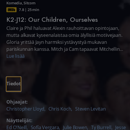
Komedia
,
Sitcom
7.8
|
25 min
K2·J12: Our Children, Ourselves
Claire ja Phil haluavat Alexin rauhoittavan opintojaan,
mutta alkavat kyseenalaistaa omia älyllisiä motiivejaan.
Gloria yrittää Jayn harmiksi ystävystyä mukavan
pariskunnan kanssa. Mitch ja Cam tapaavat Mitchellin
entisen naisystävän ja saavat tietää jotain järkyttävää.
Lue lisää
Tiedot
Ohjaajat:
Christopher Lloyd
,
Chris Koch
,
Steven Levitan
Näyttelijät:
Ed O'Neill
,
Sofía Vergara
,
Julie Bowen
,
Ty Burrell
,
Jesse