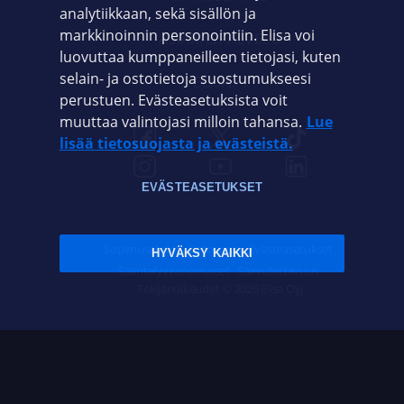
analytiikkaan, sekä sisällön ja
markkinoinnin personointiin. Elisa voi
ASIAKASPALVELU
luovuttaa kumppaneilleen tietojasi, kuten
selain- ja ostotietoja suostumukseesi
ELISA.FI
perustuen. Evästeasetuksista voit
muuttaa valintojasi milloin tahansa.
Lue
lisää tietosuojasta ja evästeistä.
EVÄSTEASETUKSET
Sopimusehdot
Tietosuoja
Evästeasetukset
HYVÄKSY KAIKKI
Sääntelyviranomaiset
Saavutettavuus
Tekijänoikeudet © 2026 Elisa Oyj