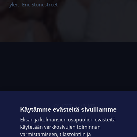
Tyler
,
Eric Stonestreet
OHJEET JA VINKIT
Käytämme evästeitä sivuillamme
Elisan ja kolmansien osapuolien evästeitä
OMAYHTEISÖ
käytetään verkkosivujen toiminnan
varmistamiseen, tilastointiin ja
VIANSELVITYS