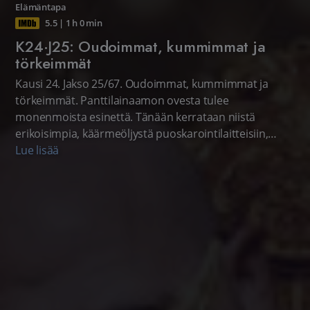
Elämäntapa
5.5
|
1 h 0 min
K24·J25: Oudoimmat, kummimmat ja
törkeimmät
Kausi 24. Jakso 25/67. Oudoimmat, kummimmat ja
törkeimmät. Panttilainaamon ovesta tulee
monenmoista esinettä. Tänään kerrataan niistä
erikoisimpia, käärmeöljystä puoskarointilaitteisiin,
fossiileista muumioihin ja Picassosta purkilliseen
Lue lisää
lantaa. Amerikkalainen realitysarja.