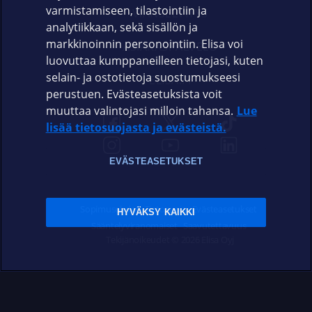
varmistamiseen, tilastointiin ja
VIANSELVITYS
analytiikkaan, sekä sisällön ja
markkinoinnin personointiin. Elisa voi
ASIAKASPALVELU
luovuttaa kumppaneilleen tietojasi, kuten
selain- ja ostotietoja suostumukseesi
ELISA.FI
perustuen. Evästeasetuksista voit
muuttaa valintojasi milloin tahansa.
Lue
lisää tietosuojasta ja evästeistä.
EVÄSTEASETUKSET
Sopimusehdot
Tietosuoja
Evästeasetukset
HYVÄKSY KAIKKI
Sääntelyviranomaiset
Saavutettavuus
Tekijänoikeudet © 2026 Elisa Oyj