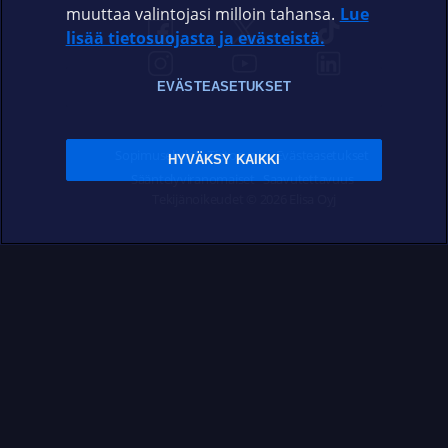
muuttaa valintojasi milloin tahansa.
Lue
lisää tietosuojasta ja evästeistä.
EVÄSTEASETUKSET
Sopimusehdot
Tietosuoja
Evästeasetukset
HYVÄKSY KAIKKI
Sääntelyviranomaiset
Saavutettavuus
Tekijänoikeudet © 2026 Elisa Oyj