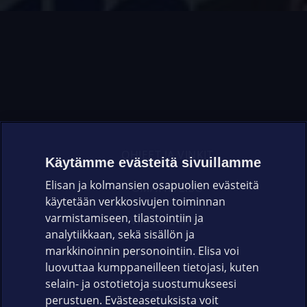
OHJEET JA VINKIT
Käytämme evästeitä sivuillamme
Elisan ja kolmansien osapuolien evästeitä
OMAYHTEISÖ
käytetään verkkosivujen toiminnan
varmistamiseen, tilastointiin ja
VIANSELVITYS
analytiikkaan, sekä sisällön ja
markkinoinnin personointiin. Elisa voi
ASIAKASPALVELU
luovuttaa kumppaneilleen tietojasi, kuten
selain- ja ostotietoja suostumukseesi
ELISA.FI
perustuen. Evästeasetuksista voit