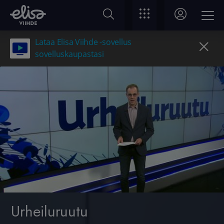
Lataa Elisa Viihde -sovellus
sovelluskaupastasi
Urheiluruutu