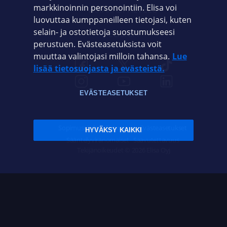
markkinoinnin personointiin. Elisa voi
ASIAKASPALVELU
luovuttaa kumppaneilleen tietojasi, kuten
selain- ja ostotietoja suostumukseesi
ELISA.FI
perustuen. Evästeasetuksista voit
muuttaa valintojasi milloin tahansa.
Lue
lisää tietosuojasta ja evästeistä.
EVÄSTEASETUKSET
Sopimusehdot
Tietosuoja
Evästeasetukset
HYVÄKSY KAIKKI
Sääntelyviranomaiset
Saavutettavuus
Tekijänoikeudet © 2026 Elisa Oyj