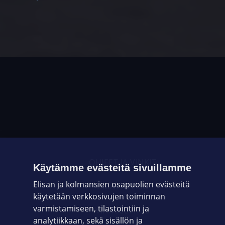
OHJEET JA VINKIT
Käytämme evästeitä sivuillamme
Elisan ja kolmansien osapuolien evästeitä
OMAYHTEISÖ
käytetään verkkosivujen toiminnan
varmistamiseen, tilastointiin ja
VIANSELVITYS
analytiikkaan, sekä sisällön ja