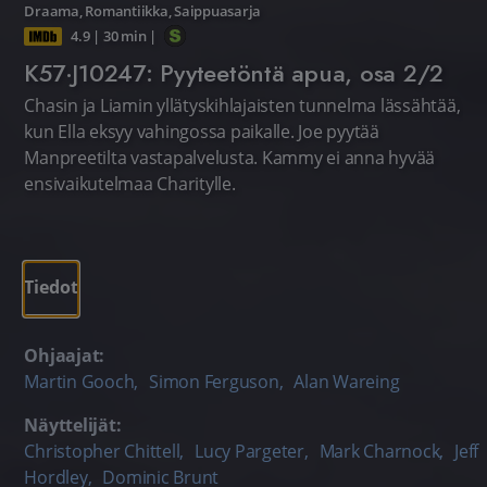
Draama
,
Romantiikka
,
Saippuasarja
4.9
|
30 min
|
K57·J10247: Pyyteetöntä apua, osa 2/2
Chasin ja Liamin yllätyskihlajaisten tunnelma lässähtää,
kun Ella eksyy vahingossa paikalle. Joe pyytää
Manpreetilta vastapalvelusta. Kammy ei anna hyvää
ensivaikutelmaa Charitylle.
Tiedot
Ohjaajat:
Martin Gooch
,
Simon Ferguson
,
Alan Wareing
Näyttelijät:
Christopher Chittell
,
Lucy Pargeter
,
Mark Charnock
,
Jeff
Hordley
,
Dominic Brunt