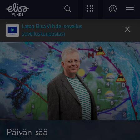
Lataa Elisa Viihde -sovellus
sovelluskaupastasi
Päivän sää