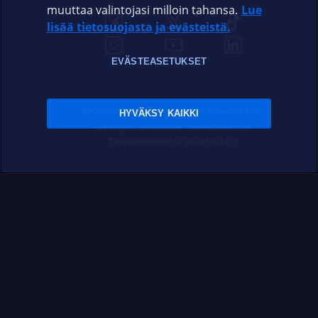
muuttaa valintojasi milloin tahansa.
Lue
lisää tietosuojasta ja evästeistä.
EVÄSTEASETUKSET
Sopimusehdot
Tietosuoja
Evästeasetukset
HYVÄKSY KAIKKI
Sääntelyviranomaiset
Saavutettavuus
Tekijänoikeudet © 2026 Elisa Oyj