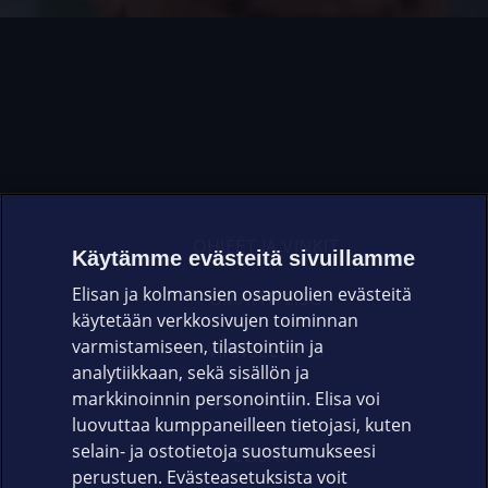
OHJEET JA VINKIT
Käytämme evästeitä sivuillamme
Elisan ja kolmansien osapuolien evästeitä
OMAYHTEISÖ
käytetään verkkosivujen toiminnan
varmistamiseen, tilastointiin ja
VIANSELVITYS
analytiikkaan, sekä sisällön ja
markkinoinnin personointiin. Elisa voi
ASIAKASPALVELU
luovuttaa kumppaneilleen tietojasi, kuten
selain- ja ostotietoja suostumukseesi
ELISA.FI
perustuen. Evästeasetuksista voit